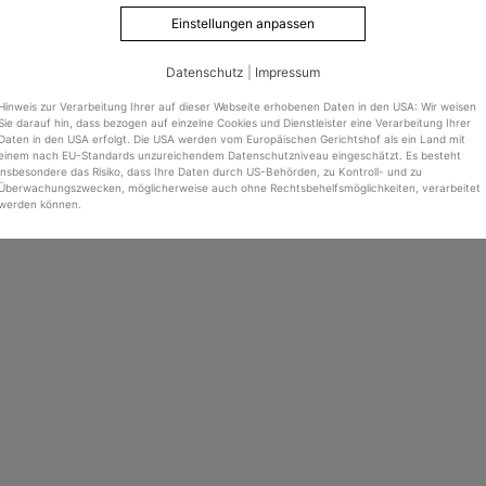
Einstellungen anpassen
Datenschutz
|
Impressum
Hinweis zur Verarbeitung Ihrer auf dieser Webseite erhobenen Daten in den USA: Wir weisen
Sie darauf hin, dass bezogen auf einzelne Cookies und Dienstleister eine Verarbeitung Ihrer
Daten in den USA erfolgt. Die USA werden vom Europäischen Gerichtshof als ein Land mit
einem nach EU-Standards unzureichendem Datenschutzniveau eingeschätzt. Es besteht
insbesondere das Risiko, dass Ihre Daten durch US-Behörden, zu Kontroll- und zu
Überwachungszwecken, möglicherweise auch ohne Rechtsbehelfsmöglichkeiten, verarbeitet
werden können.