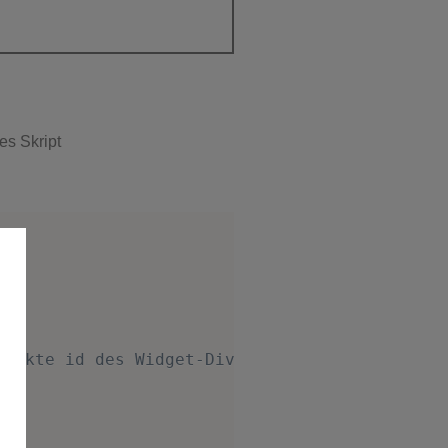
es Skript
rrekte id des Widget-Divs rein!