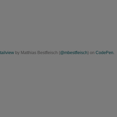
ailview
by Matthias Bestfleisch (
@mbestfleisch
) on
CodePen
.