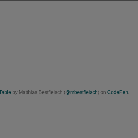
Table
by Matthias Bestfleisch (
@mbestfleisch
) on
CodePen
.