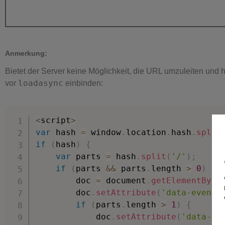
Anmerkung:
Bietet der Server keine Möglichkeit, die URL umzuleiten und
loadasync
vor
einbinden:
<
script
>
var
 hash 
=
 window
.
location
.
hash
.
split
if
(
hash
)
{
var
 parts 
=
 hash
.
split
(
'/'
)
;
if
(
parts 
&&
 parts
.
length 
>
0
)
{
		doc 
=
 document
.
getElementById
		doc
.
setAttribute
(
'data-event'
if
(
parts
.
length 
>
1
)
{
			doc
.
setAttribute
(
'data-mo