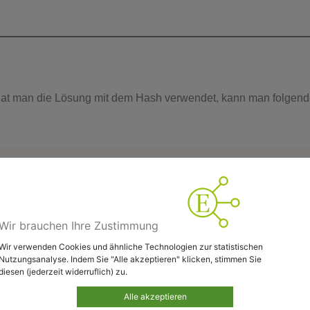
 hat man die Lösung mit dem Hash verwendet, kann man folgend
(
'#'
)
.
pop
(
)
;
Wir brauchen Ihre Zustimmung
Wir verwenden Cookies und ähnliche Technologien zur statistischen
(
"eoevents-dv-widget-eo"
)
;
//hier muss die ko
Nutzungsanalyse. Indem Sie "Alle akzeptieren" klicken, stimmen Sie
,
 parts
[
0
]
)
;
diesen (jederzeit widerruflich) zu.
Alle akzeptieren
ment'
,
 parts
[
1
]
)
;