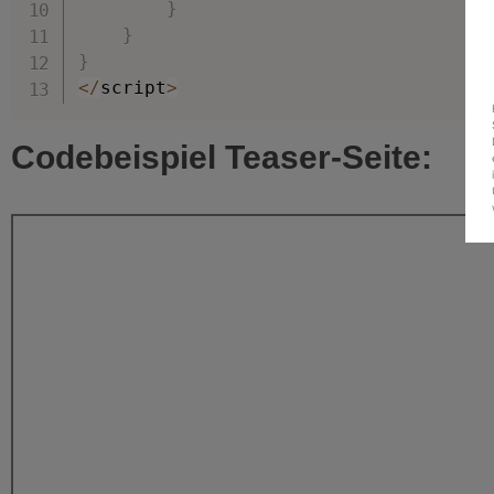
}
}
}
<
/
script
>
Codebeispiel Teaser-Seite: