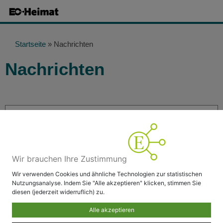
Startseite
»
Nachrichten
Nachrichten
Mehr lesen
Wir brauchen Ihre Zustimmung
WIDGETEINBINDUNG
Wir verwenden Cookies und ähnliche Technologien zur statistischen
Website.
Nutzungsanalyse. Indem Sie "Alle akzeptieren" klicken, stimmen Sie
Thema Widgeteinbindung auf Ihrer
diesen (jederzeit widerruflich) zu.
Hier erfahren Sie alles rund um das
Alle akzeptieren