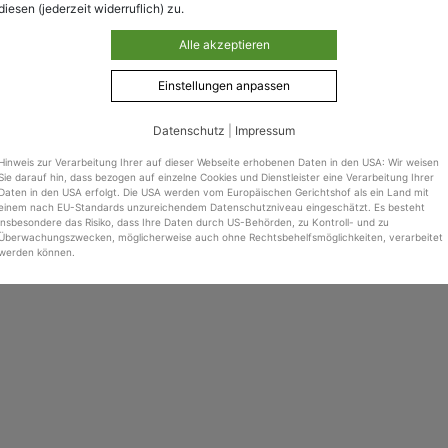
diesen (jederzeit widerruflich) zu.
Alle akzeptieren
Einstellungen anpassen
Datenschutz
|
Impressum
Hinweis zur Verarbeitung Ihrer auf dieser Webseite erhobenen Daten in den USA: Wir weisen
Sie darauf hin, dass bezogen auf einzelne Cookies und Dienstleister eine Verarbeitung Ihrer
Daten in den USA erfolgt. Die USA werden vom Europäischen Gerichtshof als ein Land mit
einem nach EU-Standards unzureichendem Datenschutzniveau eingeschätzt. Es besteht
insbesondere das Risiko, dass Ihre Daten durch US-Behörden, zu Kontroll- und zu
Überwachungszwecken, möglicherweise auch ohne Rechtsbehelfsmöglichkeiten, verarbeitet
werden können.